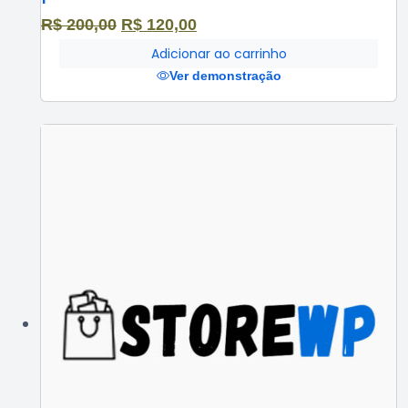
R$
200,00
O
R$
120,00
O
preço
Adicionar ao carrinho
preço
Ver demonstração
original
atual
era:
é:
R$ 200,00.
R$ 120,00.